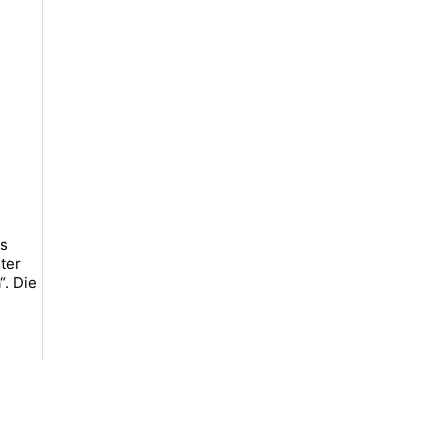
ls
ter
“. Die