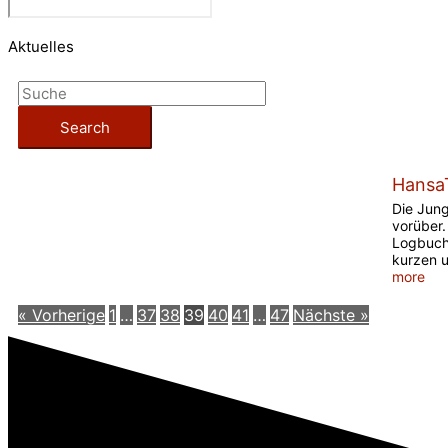
Aktuelles
Hansa
Die Jung
vorüber. 
Logbuch 
kurzen 
more
« Vorherige
1
…
37
38
39
40
41
…
47
Nächste »