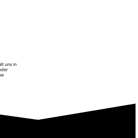
lt uns in
nder
se